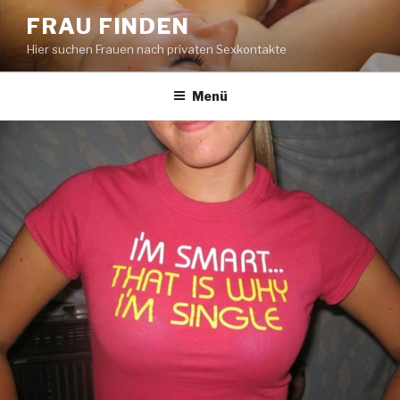
Zum
FRAU FINDEN
Inhalt
Hier suchen Frauen nach privaten Sexkontakte
springen
Menü