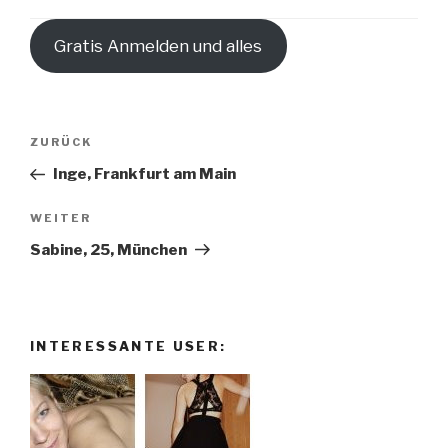
Gratis Anmelden und alles
Beitragsnavigation
Vorheriger
ZURÜCK
Beitrag
Inge, Frankfurt am Main
Nächster
WEITER
Beitrag
Sabine, 25, München
INTERESSANTE USER: