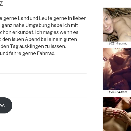
z
e gerne Land und Leute gerne in lieber
e ganz nahe Umgebung habe ich mit
chon erkundet. Ich mag es wenn es
nd den lauen Abend bei einem guten
den Tag ausklingen zu lassen.
und fahre gerne Fahrrad.
es