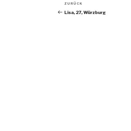
Beitragsnavigation
Vorheriger
ZURÜCK
Beitrag
Lisa, 27, Würzburg