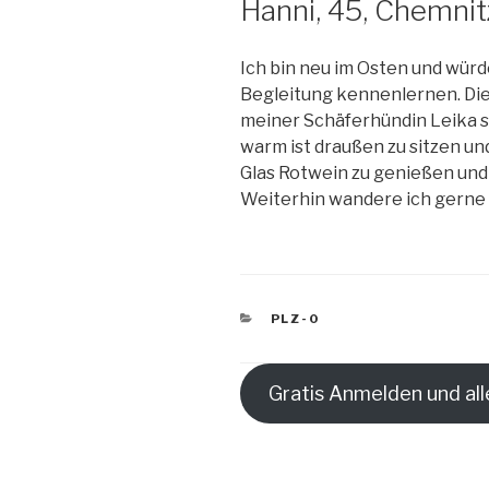
Hanni, 45, Chemnit
Ich bin neu im Osten und würd
Begleitung kennenlernen. Di
meiner Schäferhündin Leika s
warm ist draußen zu sitzen u
Glas Rotwein zu genießen und 
Weiterhin wandere ich gerne 
KATEGORIEN
PLZ-0
Gratis Anmelden und all